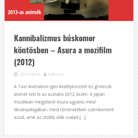
2013-as animék
Kannibalizmus búskomor
köntösben – Asura a mozifilm
(2012)
2013/08/01
Fullmoon
A Toei Animation igen kedélyborzoló és groteszk
animét tett le az asztalra 2012 őszén. A Japán
mozikban megjelenő Asura ugyanis mind
látványvilágában, mind történetében szembement
azzal, amit az utóbbi idők család […]