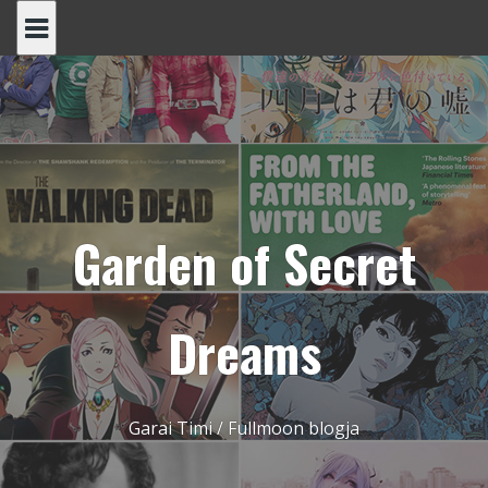
Skip
to
content
Garden of Secret
Dreams
Garai Timi / Fullmoon blogja