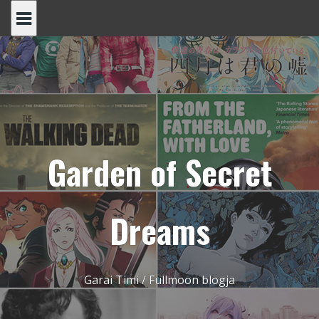
Skip
to
content
Garden of Secret
Dreams
Garai Timi / Fullmoon blogja