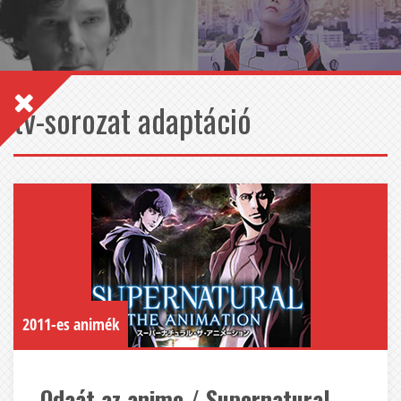
tv-sorozat adaptáció
2011-es animék
Odaát az anime / Supernatural