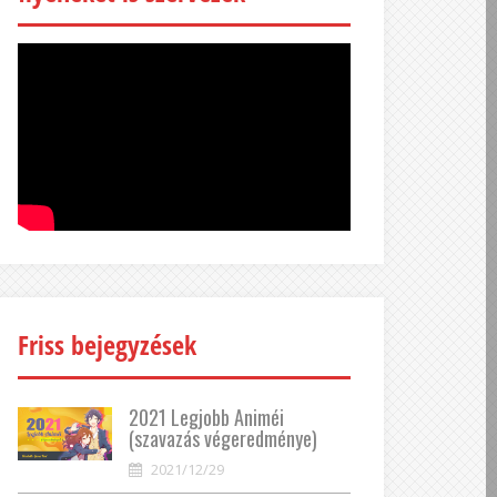
Friss bejegyzések
2021 Legjobb Animéi
(szavazás végeredménye)
2021/12/29