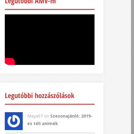
Legutóbbi AMV-m
Legutóbbi hozzászólások
Maya97 on
Szezonajánló: 2019-
es téli animék