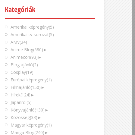
Kategóriák
Amerikai képregény
(5)
Amerikai tv-sorozat
(5)
AMV
(34)
Anime Blog
(580)
►
Animecon
(93)
►
Blog ajánló
(2)
Cosplay
(19)
Európai képregény
(1)
Filmajánló
(150)
►
Hírek
(124)
►
Japánról
(5)
Könyvajánló
(130)
►
Közösség
(33)
►
Magyar képregény
(1)
Manga Blog
(240)
►