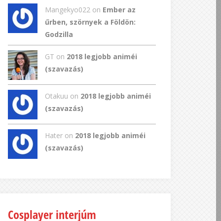
Mangekyo022
on
Ember az
űrben, szörnyek a Földön:
Godzilla
GT
on
2018 legjobb animéi
(szavazás)
Otakuu on
2018 legjobb animéi
(szavazás)
Hater on
2018 legjobb animéi
(szavazás)
Cosplayer interjúm