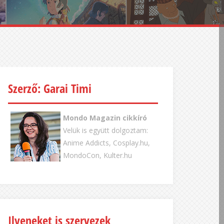
Szerző: Garai Timi
Mondo Magazin cikkíró
Velük is együtt dolgoztam:
Anime Addicts, Cosplay.hu,
MondoCon, Kulter.hu
Ilyeneket is szervezek