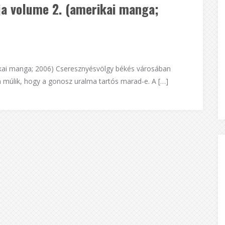
nja volume 2. (amerikai manga;
rikai manga; 2006) Cseresznyésvölgy békés városában
n múlik, hogy a gonosz uralma tartós marad-e. A […]