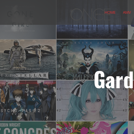
Skip
to
HOME
AMV
content
Gard