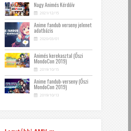
Nagy Animés Kérdőív
2021/12/15
Anime fandub verseny jelenet
adatbázis
2020/03/01
Animés kerekasztal (Őszi
MondoCon 2019)
2019/10/15
Anime fandub-verseny (Őszi
MondoCon 2019)
2019/10/13