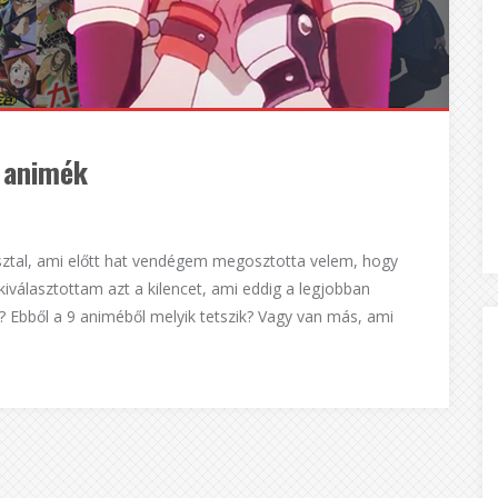
i animék
sztal, ami előtt hat vendégem megosztotta velem, hogy
iválasztottam azt a kilencet, ami eddig a legjobban
g? Ebből a 9 animéből melyik tetszik? Vagy van más, ami