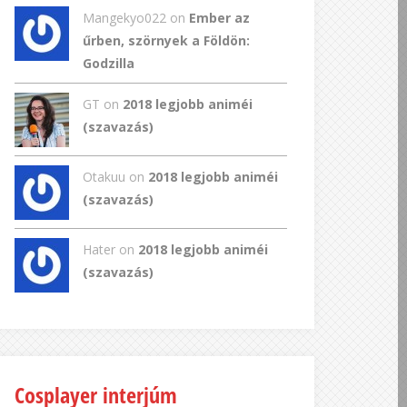
Mangekyo022
on
Ember az
űrben, szörnyek a Földön:
Godzilla
GT
on
2018 legjobb animéi
(szavazás)
Otakuu on
2018 legjobb animéi
(szavazás)
Hater on
2018 legjobb animéi
(szavazás)
Cosplayer interjúm