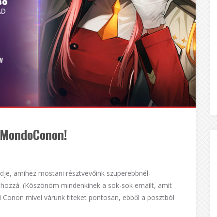
i MondoConon!
ndje, amihez mostani résztvevőink szuperebbnél-
ak hozzá. (Köszönöm mindenkinek a sok-sok emailt, amit
i Conon mivel várunk titeket pontosan, ebből a posztból