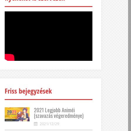
Friss bejegyzések
2021 Legjobb Animéi
(szavazás végeredménye)
2021/12/29