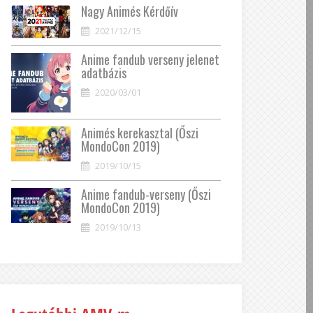
Nagy Animés Kérdőív
2021/12/15
Anime fandub verseny jelenet
adatbázis
2020/03/01
Animés kerekasztal (Őszi
MondoCon 2019)
2019/10/15
Anime fandub-verseny (Őszi
MondoCon 2019)
2019/10/13