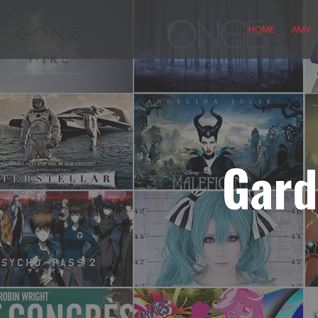
Skip
to
HOME
AMV
content
Gard