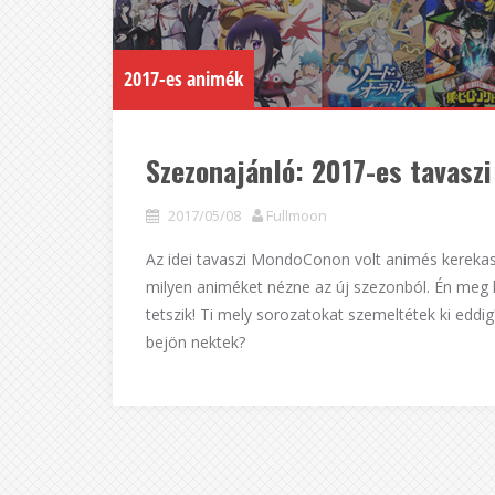
2017-es animék
Szezonajánló: 2017-es tavasz
2017/05/08
Fullmoon
Az idei tavaszi MondoConon volt animés kereka
milyen animéket nézne az új szezonból. Én meg k
tetszik! Ti mely sorozatokat szemeltétek ki eddi
bejön nektek?