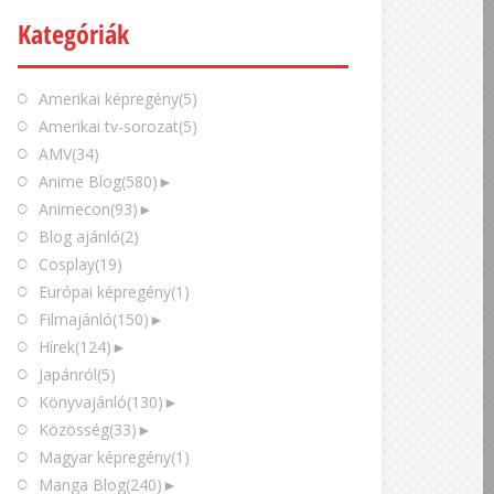
Kategóriák
Amerikai képregény
(5)
Amerikai tv-sorozat
(5)
AMV
(34)
Anime Blog
(580)
►
Animecon
(93)
►
Blog ajánló
(2)
Cosplay
(19)
Európai képregény
(1)
Filmajánló
(150)
►
Hírek
(124)
►
Japánról
(5)
Könyvajánló
(130)
►
Közösség
(33)
►
Magyar képregény
(1)
Manga Blog
(240)
►