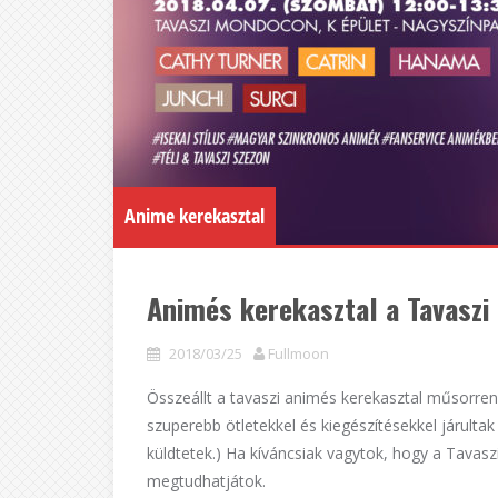
Anime kerekasztal
Animés kerekasztal a Tavasz
2018/03/25
Fullmoon
Összeállt a tavaszi animés kerekasztal műsorre
szuperebb ötletekkel és kiegészítésekkel járult
küldtetek.) Ha kíváncsiak vagytok, hogy a Tavasz
megtudhatjátok.