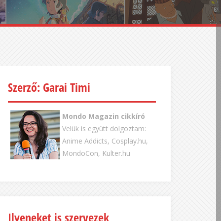
Szerző: Garai Timi
Mondo Magazin cikkíró
Velük is együtt dolgoztam:
Anime Addicts, Cosplay.hu,
MondoCon, Kulter.hu
Ilyeneket is szervezek