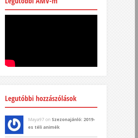
Legutóbbi AMV-m
Legutóbbi hozzászólások
Maya97 on
Szezonajánló: 2019-
es téli animék