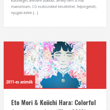
különleges animére bukkan, amely nem a mai
mainstream, CG eszközökkel készítettet, felpörgetett,
nyugati-keleti […]
2011-es animék
Eto Mori & Keiichi Hara: Colorful