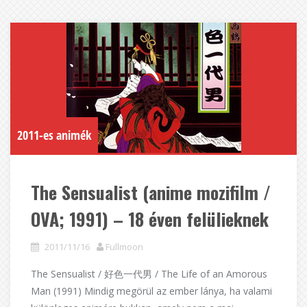
2011-es animék
The Sensualist (anime mozifilm /
OVA; 1991) – 18 éven felülieknek
2011/11/16
Fullmoon
The Sensualist / 好色一代男 / The Life of an Amorous
Man (1991) Mindig megörül az ember lánya, ha valami