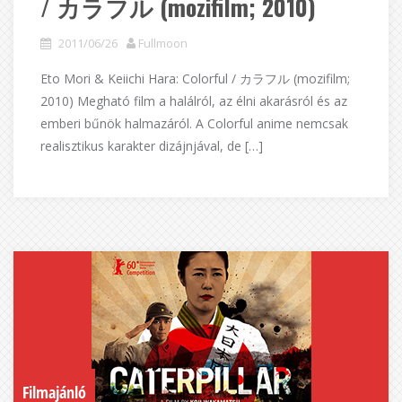
/ カラフル (mozifilm; 2010)
2011/06/26
Fullmoon
Eto Mori & Keiichi Hara: Colorful / カラフル (mozifilm;
2010) Megható film a halálról, az élni akarásról és az
emberi bűnök halmazáról. A Colorful anime nemcsak
realisztikus karakter dizájnjával, de […]
Filmajánló