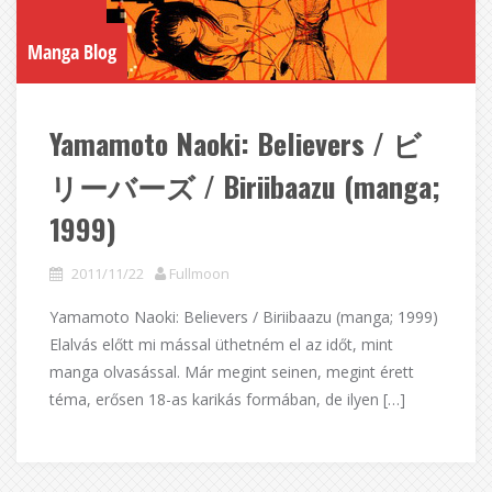
Manga Blog
Yamamoto Naoki: Believers / ビ
リーバーズ / Biriibaazu (manga;
1999)
2011/11/22
Fullmoon
Yamamoto Naoki: Believers / Biriibaazu (manga; 1999)
Elalvás előtt mi mással üthetném el az időt, mint
manga olvasással. Már megint seinen, megint érett
téma, erősen 18-as karikás formában, de ilyen […]