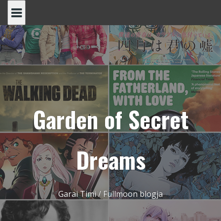
Skip
to
content
Garden of Secret
Dreams
Garai Timi / Fullmoon blogja