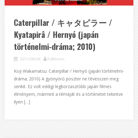
Caterpillar / キャタピラー /
Kyatapirâ / Hernyó (japán
történelmi-dráma; 2010)
2011/06/04
Fullmoon
Koji Wakamatsu: Caterpillar / Hernyó (japán történelmi-
dráma; 2010) A gyönyörű poszter ne tévesszen meg
senkit. Ez volt eddigi legborzasztóbb japán filmes
élményem, mármint a témáját és a történetet tekintve
ilyen […]