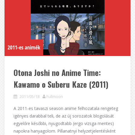
2011-es animék
Otona Joshi no Anime Time:
Kawamo o Suberu Kaze (2011)
2011/05/18
Fullmoon
A 2011-es tavaszi season anime felhozatala rengeteg
igényes darabbal teli, de az új sorozatok blogolását
egyelőre későbbi, nyugodtabb (ergo vizsga mentes)
napokra hanyagolom. Pillanatnyi helyzetjelentésként