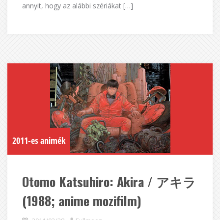
annyit, hogy az alábbi szériákat […]
2011-es animék
Otomo Katsuhiro: Akira / アキラ
(1988; anime mozifilm)