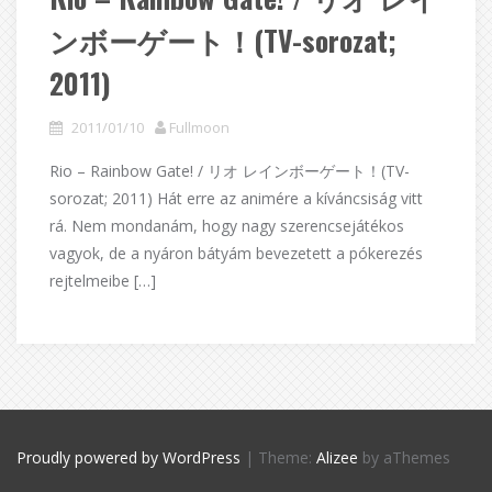
ンボーゲート！(TV-sorozat;
2011)
2011/01/10
Fullmoon
Rio – Rainbow Gate! / リオ レインボーゲート！(TV-
sorozat; 2011) Hát erre az animére a kíváncsiság vitt
rá. Nem mondanám, hogy nagy szerencsejátékos
vagyok, de a nyáron bátyám bevezetett a pókerezés
rejtelmeibe […]
Proudly powered by WordPress
|
Theme:
Alizee
by aThemes