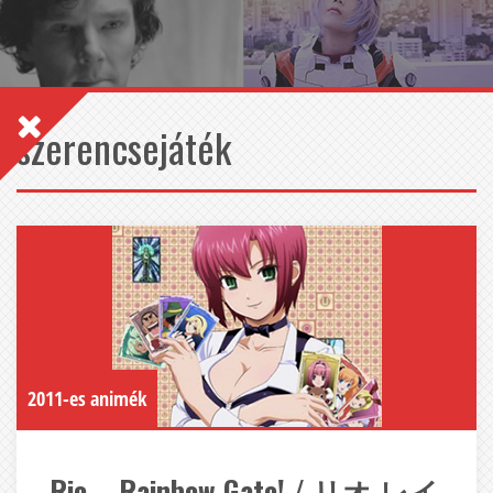
szerencsejáték
2011-es animék
Rio – Rainbow Gate! / リオ レイ