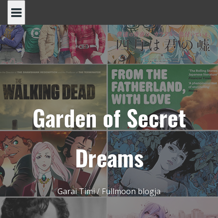
Skip
to
content
Garden of Secret
Dreams
Garai Timi / Fullmoon blogja