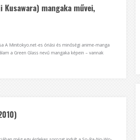
nji Kusawara) mangaka művei,
a A Minitokyo.net-es óriási és minőségi anime-manga
yálam a Green Glass nevű mangaka képein – vannak
2010)
rjában még egy érdekes sorozat indult a So-Ra-No-Wo-