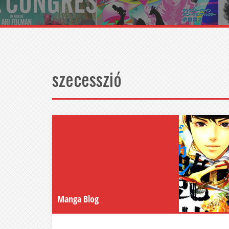
szecesszió
Manga Blog