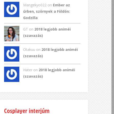
Mangekyo022
on
Ember az
űrben, szörnyek a Földön:
Godzilla
GT
on
2018 legjobb animéi
(szavazás)
Otakuu on
2018 legjobb animéi
(szavazás)
Hater on
2018 legjobb animéi
(szavazás)
Cosplayer interjúm