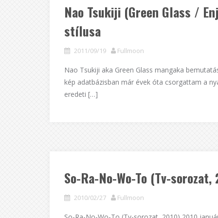
Nao Tsukiji (Green Glass / E
stílusa
2011/09/19
Fullmoon
Nao Tsukiji aka Green Glass mangaka bemutatás
kép adatbázisban már évek óta csorgattam a n
eredeti […]
So-Ra-No-Wo-To (Tv-sorozat, 
2010/02/27
Fullmoon
So-Ra-No-Wo-To (Tv-sorozat, 2010) 2010 januá