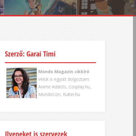
Szerző: Garai Timi
Mondo Magazin cikkíró
Velük is együtt dolgoztam:
Anime Addicts, Cosplay.hu,
MondoCon, Kulter.hu
Ilyeneket is szervezek