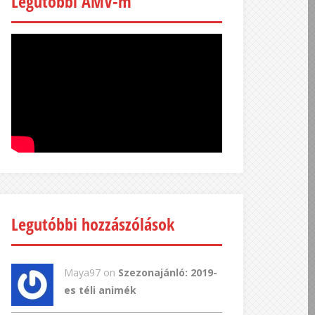
Legutóbbi AMV-m
Legutóbbi hozzászólások
Maya97 on
Szezonajánló: 2019-
es téli animék