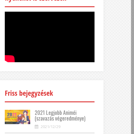
Friss bejegyzések
2021 Legjobb Animéi
(szavazás végeredménye)
2021/12/29