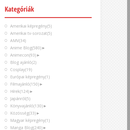
Kategóriák
Amerikai képregény
(5)
Amerikai tv-sorozat
(5)
AMV
(34)
Anime Blog
(580)
►
Animecon
(93)
►
Blog ajánló
(2)
Cosplay
(19)
Európai képregény
(1)
Filmajánló
(150)
►
Hírek
(124)
►
Japánról
(5)
Könyvajánló
(130)
►
Közösség
(33)
►
Magyar képregény
(1)
Manga Blog
(240)
►