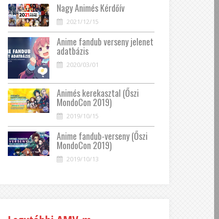
Nagy Animés Kérdőív
2021/12/15
Anime fandub verseny jelenet
adatbázis
2020/03/01
Animés kerekasztal (Őszi
MondoCon 2019)
2019/10/15
Anime fandub-verseny (Őszi
MondoCon 2019)
2019/10/13