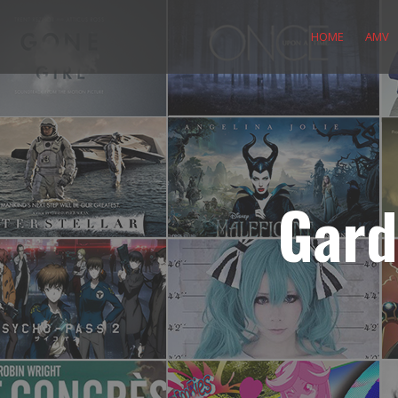
Skip
to
HOME
AMV
content
Gard