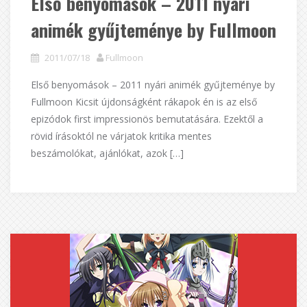
Első benyomások – 2011 nyári
animék gyűjteménye by Fullmoon
2011/07/18
Fullmoon
Első benyomások – 2011 nyári animék gyűjteménye by
Fullmoon Kicsit újdonságként rákapok én is az első
epizódok first impressionös bemutatására. Ezektől a
rövid írásoktól ne várjatok kritika mentes
beszámolókat, ajánlókat, azok […]