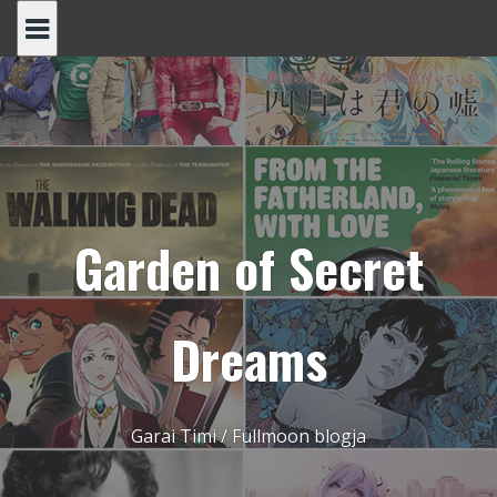
Skip
to
content
Garden of Secret
Dreams
Garai Timi / Fullmoon blogja