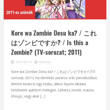
2011-es animék
Kore wa Zombie Desu ka? / これ
はゾンビですか? / Is this a
Zombie? (TV-sorozat; 2011)
2011/01/17
Fullmoon
Kore wa Zombie Desu ka? / これはゾンビですか? (TV-
sorozat; 2011) Ha identitás zavaros srác parodisztikus
életére kíváncsi egy otaku, akkor Ayumi Aikawa
történetét ajánlom melegen. Lehetsz zombi, masou
shoujo, vagy akár […]