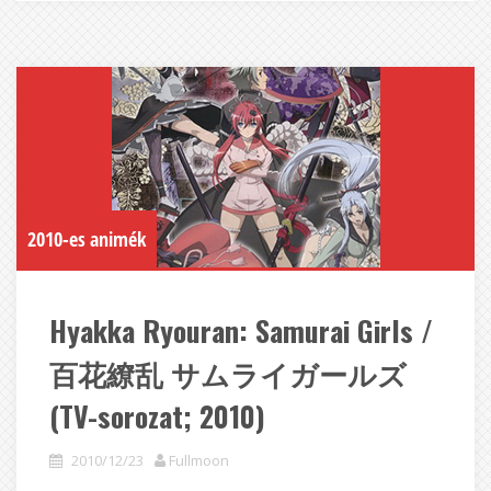
2010-es animék
Hyakka Ryouran: Samurai Girls /
百花繚乱 サムライガールズ
(TV-sorozat; 2010)
2010/12/23
Fullmoon