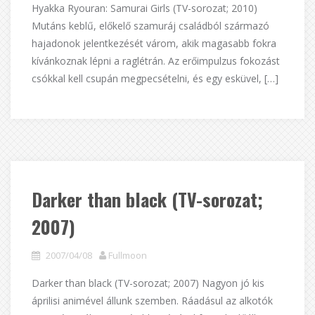
Hyakka Ryouran: Samurai Girls (TV-sorozat; 2010)
Mutáns keblű, előkelő szamuráj családból származó
hajadonok jelentkezését várom, akik magasabb fokra
kívánkoznak lépni a raglétrán. Az erőimpulzus fokozást
csókkal kell csupán megpecsételni, és egy esküvel, […]
Darker than black (TV-sorozat;
2007)
2007/04/08
Fullmoon
Darker than black (TV-sorozat; 2007) Nagyon jó kis
áprilisi animével állunk szemben. Ráadásul az alkotók