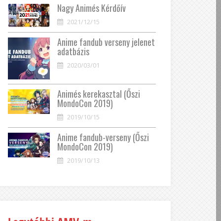
Nagy Animés Kérdőív
2021/12/15
Anime fandub verseny jelenet
adatbázis
2020/03/01
Animés kerekasztal (Őszi
MondoCon 2019)
2019/10/15
Anime fandub-verseny (Őszi
MondoCon 2019)
2019/10/13