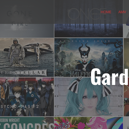
Skip
to
HOME
AMV
content
Gard