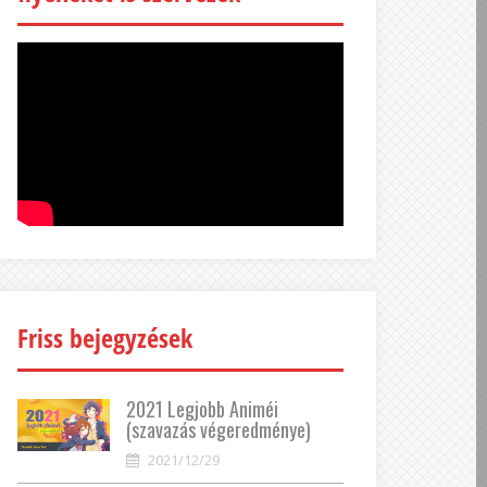
Friss bejegyzések
2021 Legjobb Animéi
(szavazás végeredménye)
2021/12/29