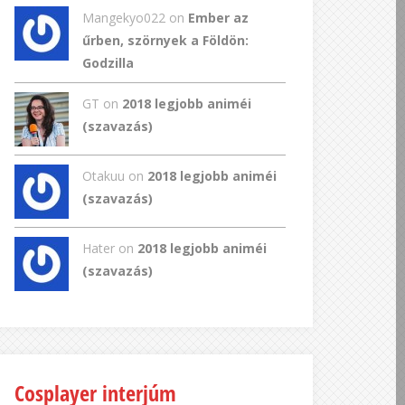
Mangekyo022
on
Ember az
űrben, szörnyek a Földön:
Godzilla
GT
on
2018 legjobb animéi
(szavazás)
Otakuu on
2018 legjobb animéi
(szavazás)
Hater on
2018 legjobb animéi
(szavazás)
Cosplayer interjúm