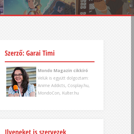
Szerző: Garai Timi
Mondo Magazin cikkíró
Velük is együtt dolgoztam:
Anime Addicts, Cosplay.hu,
MondoCon, Kulter.hu
Ilyeneket is szervezek