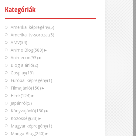
Kategóriák
Amerikai képregény
(5)
Amerikai tv-sorozat
(5)
AMV
(34)
Anime Blog
(580)
►
Animecon
(93)
►
Blog ajánló
(2)
Cosplay
(19)
Európai képregény
(1)
Filmajánló
(150)
►
Hírek
(124)
►
Japánról
(5)
Könyvajánló
(130)
►
Közösség
(33)
►
Magyar képregény
(1)
Manga Blog
(240)
►