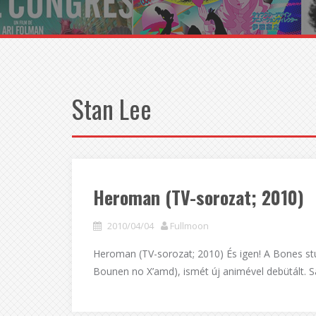
Stan Lee
Heroman (TV-sorozat; 2010)
2010/04/04
Fullmoon
Heroman (TV-sorozat; 2010) És igen! A Bones st
Bounen no X’amd), ismét új animével debütált. Sa