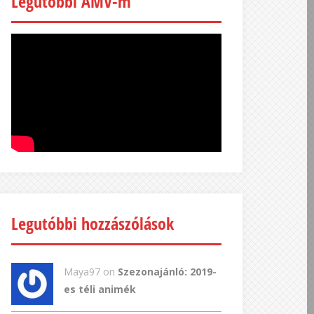
Legutóbbi AMV-m
Legutóbbi hozzászólások
Maya97 on
Szezonajánló: 2019-
es téli animék