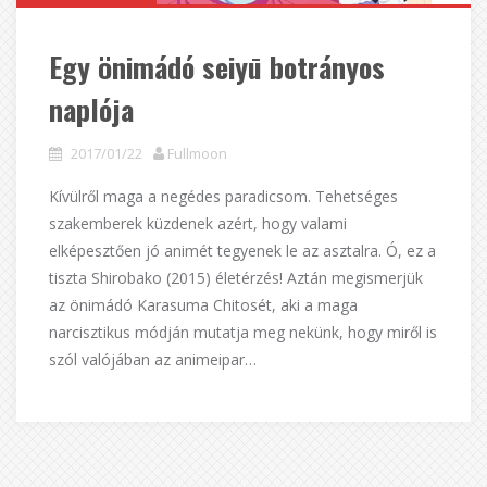
Egy önimádó seiyū botrányos
naplója
2017/01/22
Fullmoon
Kívülről maga a negédes paradicsom. Tehetséges
szakemberek küzdenek azért, hogy valami
elképesztően jó animét tegyenek le az asztalra. Ó, ez a
tiszta Shirobako (2015) életérzés! Aztán megismerjük
az önimádó Karasuma Chitosét, aki a maga
narcisztikus módján mutatja meg nekünk, hogy miről is
szól valójában az animeipar…