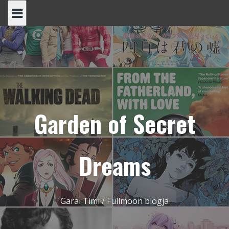
Skip
to
content
Garden of Secret
Dreams
Garai Timi / Fullmoon blogja