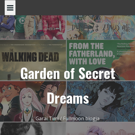
Skip
to
content
Garden of Secret
Dreams
Garai Timi / Fullmoon blogja