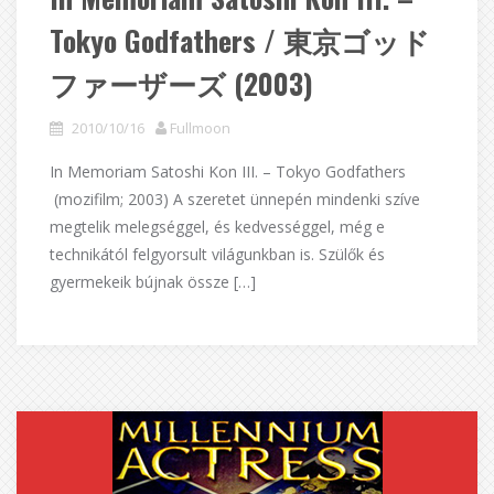
Tokyo Godfathers / 東京ゴッド
ファーザーズ (2003)
2010/10/16
Fullmoon
In Memoriam Satoshi Kon III. – Tokyo Godfathers
(mozifilm; 2003) A szeretet ünnepén mindenki szíve
megtelik melegséggel, és kedvességgel, még e
technikától felgyorsult világunkban is. Szülők és
gyermekeik bújnak össze […]