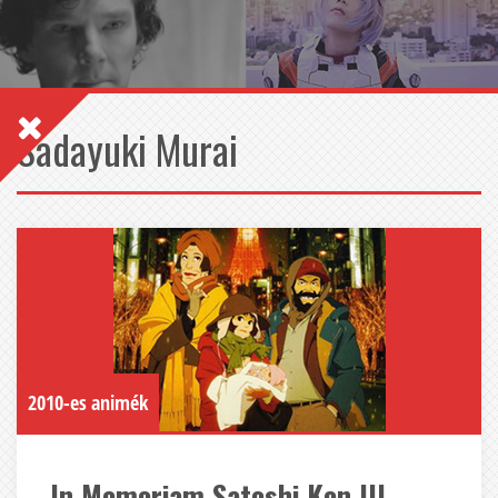
Sadayuki Murai
2010-es animék
In Memoriam Satoshi Kon III. –