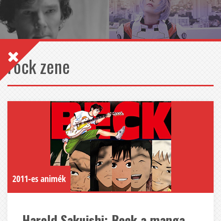
rock zene
2011-es animék
Harold Sakuishi: Beck a manga,