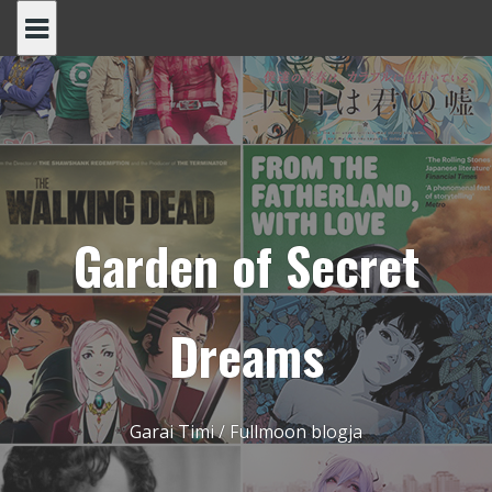
Skip
to
content
Garden of Secret
Dreams
Garai Timi / Fullmoon blogja