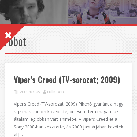
robot
Viper’s Creed (TV-sorozat; 2009)
2009/03/05
Fullmoon
Viper’s Creed (TV-sorozat; 2009) Pihenő gyanánt a nagy
rajz maratonom közepette, belevetettem magam az
általam legjobban várt animébe. A Viper’s Creed-et a
Sony 2008-ban készítette, és 2009 januárjában kezdték
el […]