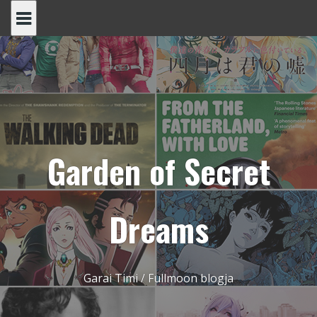
Skip
to
content
Garden of Secret
Dreams
Garai Timi / Fullmoon blogja