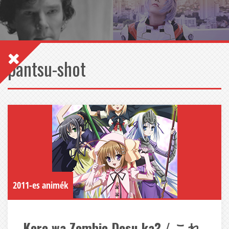
pantsu-shot
2011-es animék
Kore wa Zombie Desu ka? / これ