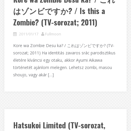
はゾンビですか? / Is this a
Zombie? (TV-sorozat; 2011)
2011/01/17
Fullmoon
Kore wa Zombie Desu ka? / これはゾンビですか? (TV-
sorozat; 2011) Ha identitás zavaros srác parodisztikus
életére kíváncsi egy otaku, akkor Ayumi Aikawa
történetét ajánlom melegen. Lehetsz zombi, masou
shoujo, vagy akár […]
Hatsukoi Limited (TV-sorozat,