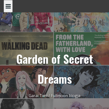
Skip
to
content
Garden of Secret
Dreams
Garai Timi / Fullmoon blogja