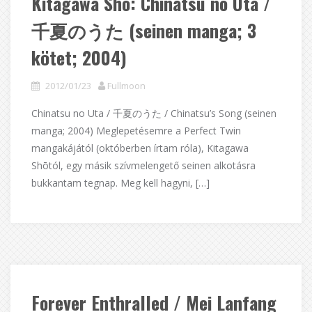
Kitagawa Shō: Chinatsu no Uta /
千夏のうた (seinen manga; 3
kötet; 2004)
2012/01/23
Fullmoon
Chinatsu no Uta / 千夏のうた / Chinatsu’s Song (seinen
manga; 2004) Meglepetésemre a Perfect Twin
mangakájától (októberben írtam róla), Kitagawa
Shōtól, egy másik szívmelengető seinen alkotásra
bukkantam tegnap. Meg kell hagyni, […]
Forever Enthralled / Mei Lanfang