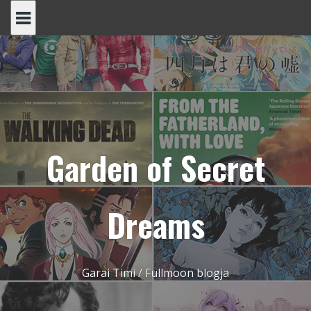
Skip
to
content
Garden of Secret
Dreams
Garai Timi / Fullmoon blogja