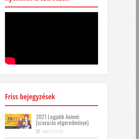
Friss bejegyzések
2021 Legjobb Animéi
(szavazás végeredménye)
2021/12/29