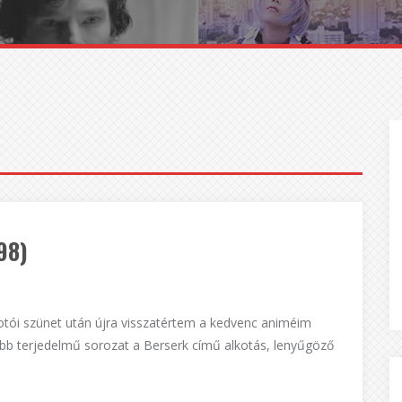
98)
otói szünet után újra visszatértem a kedvenc animéim
yobb terjedelmű sorozat a Berserk című alkotás, lenyűgöző