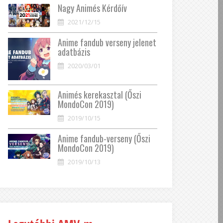
Nagy Animés Kérdőív
2021/12/15
Anime fandub verseny jelenet
adatbázis
2020/03/01
Animés kerekasztal (Őszi
MondoCon 2019)
2019/10/15
Anime fandub-verseny (Őszi
MondoCon 2019)
2019/10/13