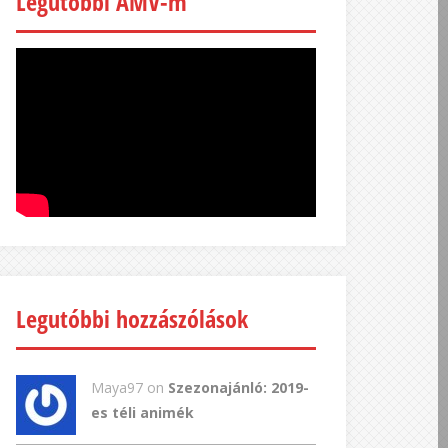
Legutóbbi AMV-m
Legutóbbi hozzászólások
Maya97 on
Szezonajánló: 2019-
es téli animék