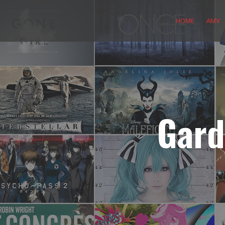
Skip
to
HOME
AMV
content
Gard