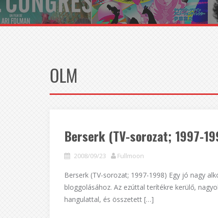
OLM
Berserk (TV-sorozat; 1997-19
2008/09/23
Fullmoon
Berserk (TV-sorozat; 1997-1998) Egy jó nagy alk
bloggolásához. Az ezúttal terítékre kerülő, nag
hangulattal, és összetett […]