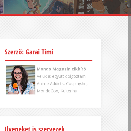
Szerző: Garai Timi
Mondo Magazin cikkíró
Velük is együtt dolgoztam:
Anime Addicts, Cosplay.hu,
MondoCon, Kulter.hu
Ilyeneket is szervezek