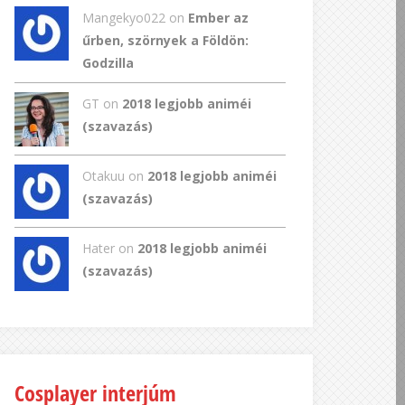
Mangekyo022
on
Ember az
űrben, szörnyek a Földön:
Godzilla
GT
on
2018 legjobb animéi
(szavazás)
Otakuu on
2018 legjobb animéi
(szavazás)
Hater on
2018 legjobb animéi
(szavazás)
Cosplayer interjúm