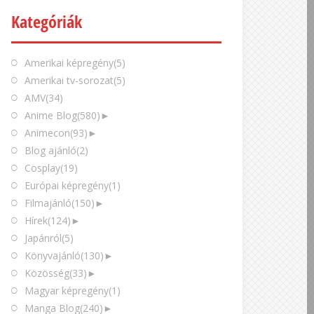
Kategóriák
Amerikai képregény
(5)
Amerikai tv-sorozat
(5)
AMV
(34)
Anime Blog
(580)
►
Animecon
(93)
►
Blog ajánló
(2)
Cosplay
(19)
Európai képregény
(1)
Filmajánló
(150)
►
Hírek
(124)
►
Japánról
(5)
Könyvajánló
(130)
►
Közösség
(33)
►
Magyar képregény
(1)
Manga Blog
(240)
►