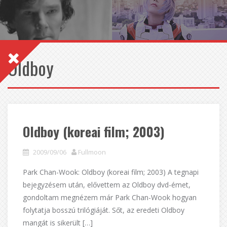
Oldboy
Oldboy (koreai film; 2003)
2009/09/06
Fullmoon
Park Chan-Wook: Oldboy (koreai film; 2003) A tegnapi
bejegyzésem után, elővettem az Oldboy dvd-émet,
gondoltam megnézem már Park Chan-Wook hogyan
folytatja bosszú trilógiáját. Sőt, az eredeti Oldboy
mangát is sikerült […]