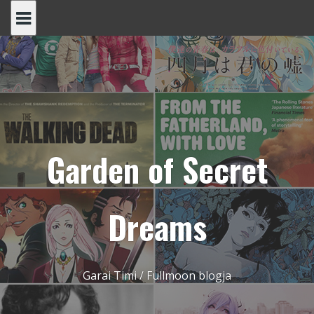
Skip
to
content
Garden of Secret
Dreams
Garai Timi / Fullmoon blogja