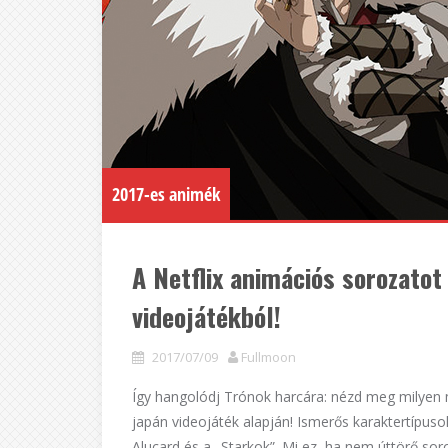
2017-es animék
A Netflix animációs sorozatot
videojátékból!
2017/07/09
Fullmoon
Így hangolódj Trónok harcára: nézd meg milyen 
japán videojáték alapján! Ismerős karaktertípuso
Alucard és a „Starkok”. Mi ez, ha nem úttörő so