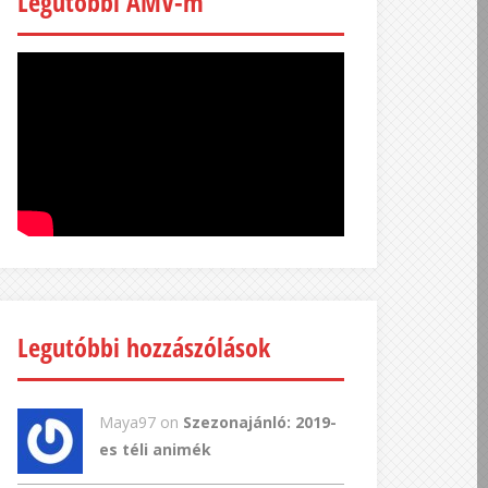
Legutóbbi AMV-m
Legutóbbi hozzászólások
Maya97 on
Szezonajánló: 2019-
es téli animék