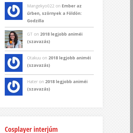
Mangekyo022
on
Ember az
űrben, szörnyek a Földön:
Godzilla
GT
on
2018 legjobb animéi
(szavazás)
Otakuu on
2018 legjobb animéi
(szavazás)
Hater on
2018 legjobb animéi
(szavazás)
Cosplayer interjúm