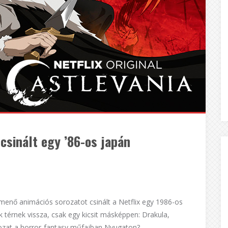
 csinált egy ’86-os japán
menő animációs sorozatot csinált a Netflix egy 1986-os
k térnek vissza, csak egy kicsit másképpen: Drakula,
rozat a horror-fantasy műfajban Nyugaton?