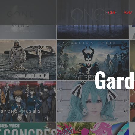
Skip
to
HOME
AMV
content
Gard