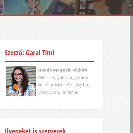
Szerző: Garai Timi
Mondo Magazin cikkíró
Velük is együtt dolgoztam:
Anime Addicts, Cosplay.hu,
MondoCon, Kulter.hu
Ilyeneket is szervezek