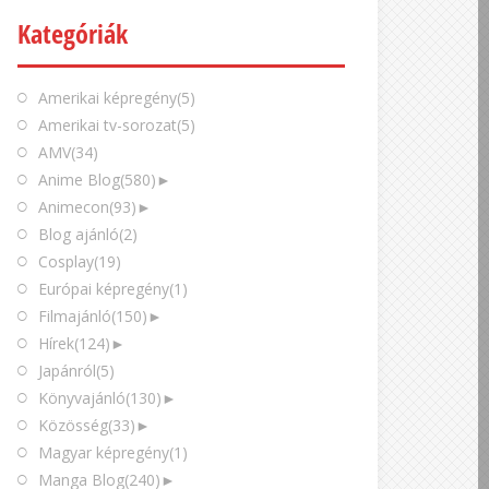
Kategóriák
Amerikai képregény
(5)
Amerikai tv-sorozat
(5)
AMV
(34)
Anime Blog
(580)
►
Animecon
(93)
►
Blog ajánló
(2)
Cosplay
(19)
Európai képregény
(1)
Filmajánló
(150)
►
Hírek
(124)
►
Japánról
(5)
Könyvajánló
(130)
►
Közösség
(33)
►
Magyar képregény
(1)
Manga Blog
(240)
►