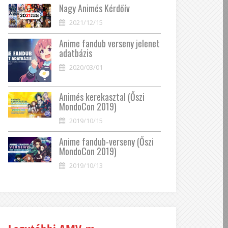
Nagy Animés Kérdőív
2021/12/15
Anime fandub verseny jelenet
adatbázis
2020/03/01
Animés kerekasztal (Őszi
MondoCon 2019)
2019/10/15
Anime fandub-verseny (Őszi
MondoCon 2019)
2019/10/13