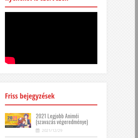
Friss bejegyzések
2021 Legjobb Animéi
(szavazás végeredménye)
2021/12/29