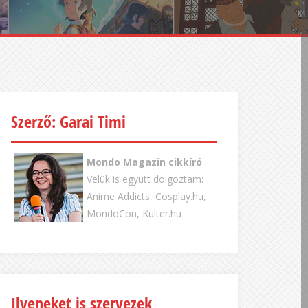
Szerző: Garai Timi
Mondo Magazin cikkíró
Velük is együtt dolgoztam:
Anime Addicts, Cosplay.hu,
MondoCon, Kulter.hu
Ilyeneket is szervezek