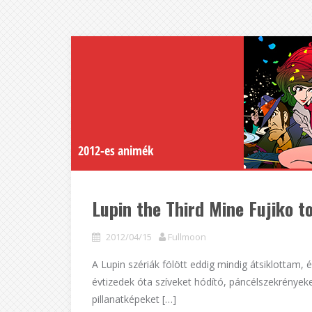
2012-es animék
Lupin the Third Mine Fujiko t
2012/04/15
Fullmoon
A Lupin szériák fölött eddig mindig átsiklottam, 
évtizedek óta szíveket hódító, páncélszekrényeke
pillanatképeket […]