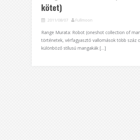
kötet)
2011/08/07
Fullmoon
Range Murata: Robot (oneshot collection of mang
történetek, vérfagyasztó vallomások több száz 
különböző stílusú mangakák […]