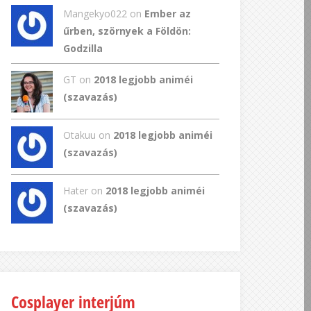
Mangekyo022
on
Ember az
űrben, szörnyek a Földön:
Godzilla
GT
on
2018 legjobb animéi
(szavazás)
Otakuu on
2018 legjobb animéi
(szavazás)
Hater on
2018 legjobb animéi
(szavazás)
Cosplayer interjúm