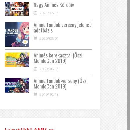
Nagy Animés Kérdőív
2021/12/15
Anime fandub verseny jelenet
adatbázis
2020/03/01
Animés kerekasztal (Őszi
MondoCon 2019)
2019/10/15
Anime fandub-verseny (Őszi
MondoCon 2019)
2019/10/13