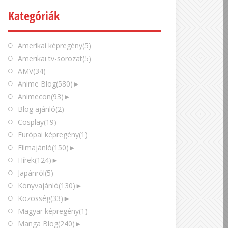
Kategóriák
Amerikai képregény
(5)
Amerikai tv-sorozat
(5)
AMV
(34)
Anime Blog
(580)
►
Animecon
(93)
►
Blog ajánló
(2)
Cosplay
(19)
Európai képregény
(1)
Filmajánló
(150)
►
Hírek
(124)
►
Japánról
(5)
Könyvajánló
(130)
►
Közösség
(33)
►
Magyar képregény
(1)
Manga Blog
(240)
►