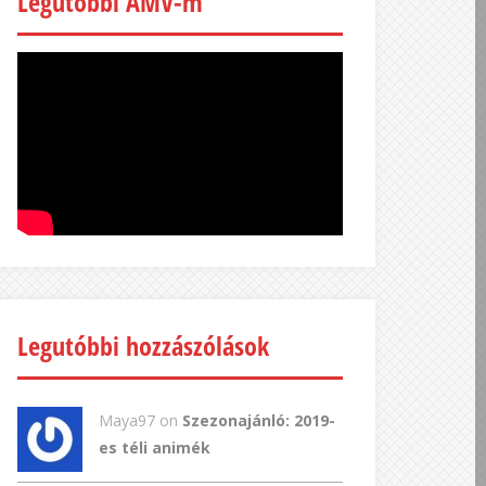
Legutóbbi AMV-m
Legutóbbi hozzászólások
Maya97 on
Szezonajánló: 2019-
es téli animék