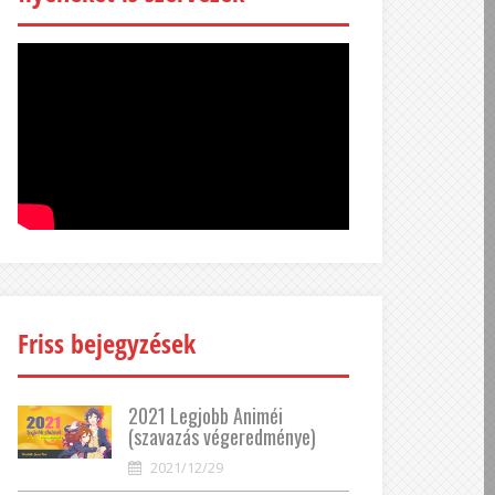
Friss bejegyzések
2021 Legjobb Animéi
(szavazás végeredménye)
2021/12/29