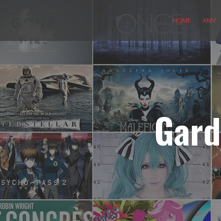
Skip
to
HOME
AMV
content
Gard