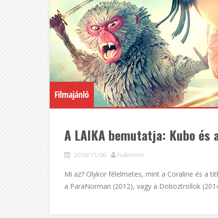
Filmajánló
A LAIKA bemutatja: Kubo és 
2016/11/06
Fullmoon
Mi az? Olykor félelmetes, mint a Coraline és a tit
a ParaNorman (2012), vagy a Doboztrollok (2014)