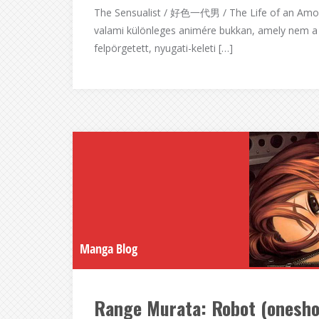
The Sensualist / 好色一代男 / The Life of an Amor
valami különleges animére bukkan, amely nem a 
felpörgetett, nyugati-keleti […]
Manga Blog
Range Murata: Robot (onesho