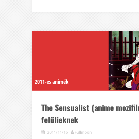
2011-es animék
The Sensualist (anime mozifil
felülieknek
2011/11/16
Fullmoon