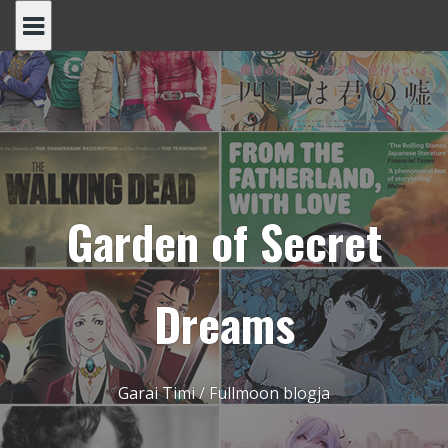
Skip
to
content
Garden of Secret
Dreams
Garai Timi / Fullmoon blogja