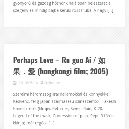
gyönyörű és gazdag hősnőnk halálosan beleszeret a
szegény és mindig bajba kerülő rosszfiúba. A nagy […]
Perhaps Love – Ru guo Ai / 如
果．愛 (hongkongi film; 2005)
2010/06/14
Fullmoon
Szerelmi háromszög lírai dallamokkal és könnyekkel
Kedvenc, félig japán származású színészemtől, Takeshi
Kaneshirótól (filmjei: Returner, Sweet Rain, K-20:
Legend of the mask, Confession of pain, Repülő tőrök
klánja) már régóta […]