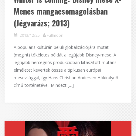
Menes mangacsomagolásban
(Jégvarázs; 2013)
2013/12/25
Fullmoon
A populáris kultúrán belüli globalizációjára mutat
(megint) tökéletes példát a legújabb Disney-mese. A
legújabb hercegnős produkcióban kitaszított mutáns-
elméletet kevertek össze a tipikusan európai
mesevilággal, így Hans Christian Andersen Hókirálynő
című történetével. Mindezt […]