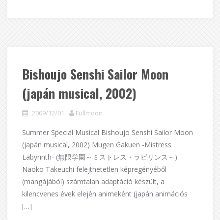
Bishoujo Senshi Sailor Moon
(japán musical, 2002)
2009/12/01
Fullmoon
Summer Special Musical Bishoujo Senshi Sailor Moon
(japán musical, 2002) Mugen Gakuen -Mistress
Labyrinth- (無限学園～ミストレス・ラビリンス～)
Naoko Takeuchi felejthetetlen képregényéből
(mangájából) számtalan adaptáció készült, a
kilencvenes évek elején animeként (japán animációs
[…]