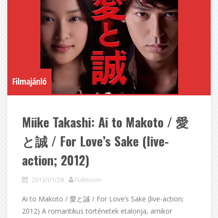
Filmajánló
Miike Takashi: Ai to Makoto / 愛
と誠 / For Love’s Sake (live-
action; 2012)
2013/01/28
Fullmoon
Ai to Makoto / 愛と誠 / For Love’s Sake (live-action;
2012) A romantikus történetek etalonja, amikor