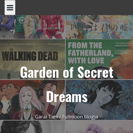
Skip
to
content
Garden of Secret
Dreams
Garai Timi / Fullmoon blogja