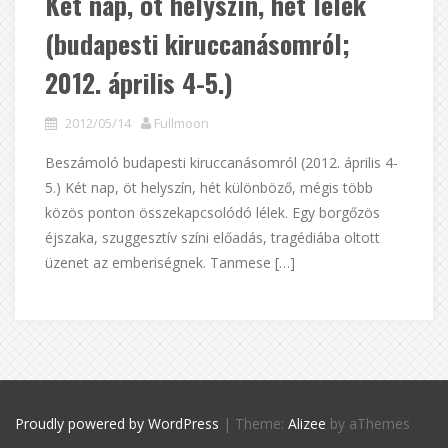
Két nap, öt helyszín, hét lélek
(budapesti kiruccanásomról;
2012. április 4-5.)
2012/05/14
Fullmoon
Beszámoló budapesti kiruccanásomról (2012. április 4-
5.) Két nap, öt helyszín, hét különböző, mégis több
közös ponton összekapcsolódó lélek. Egy borgőzös
éjszaka, szuggesztív színi előadás, tragédiába oltott
üzenet az emberiségnek. Tanmese […]
Proudly powered by WordPress
|
Theme:
Alizee
by aThemes