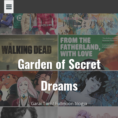
Skip
to
content
Garden of Secret
Dreams
Garai Timi / Fullmoon blogja