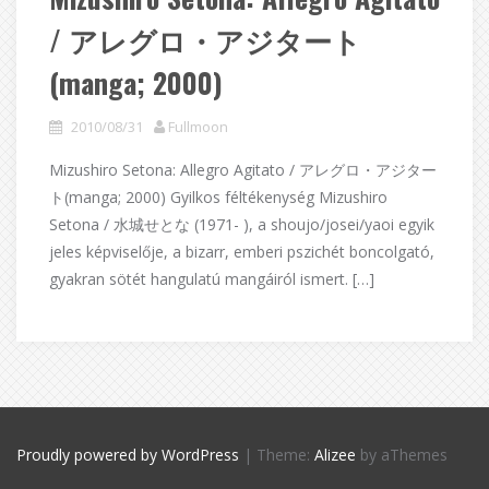
/ アレグロ・アジタート
(manga; 2000)
2010/08/31
Fullmoon
Mizushiro Setona: Allegro Agitato / アレグロ・アジター
ト(manga; 2000) Gyilkos féltékenység Mizushiro
Setona / 水城せとな (1971- ), a shoujo/josei/yaoi egyik
jeles képviselője, a bizarr, emberi pszichét boncolgató,
gyakran sötét hangulatú mangáiról ismert. […]
Proudly powered by WordPress
|
Theme:
Alizee
by aThemes