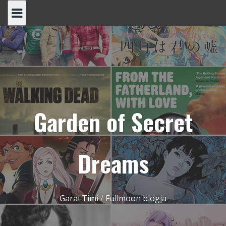
Skip
to
content
Garden of Secret
Dreams
Garai Timi / Fullmoon blogja