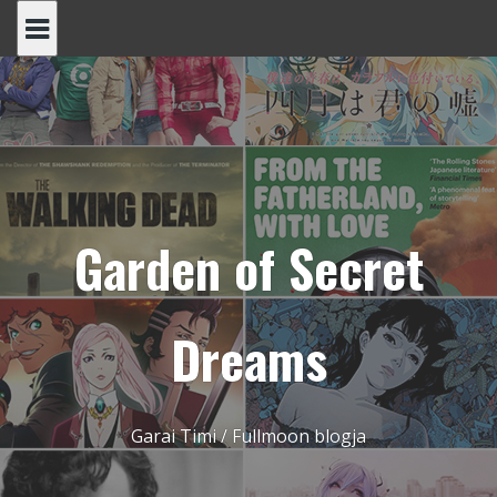
Skip
to
content
Garden of Secret
Dreams
Garai Timi / Fullmoon blogja