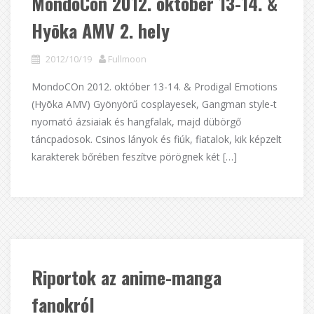
MondoCon 2012. október 13-14. &
Hyōka AMV 2. hely
2012/10/19
Fullmoon
MondoCOn 2012. október 13-14. & Prodigal Emotions
(Hyōka AMV) Gyönyörű cosplayesek, Gangman style-t
nyomató ázsiaiak és hangfalak, majd dübörgő
táncpadosok. Csinos lányok és fiúk, fiatalok, kik képzelt
karakterek bőrében feszítve pörögnek két […]
Riportok az anime-manga
fanokról