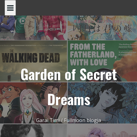
Skip
to
content
Garden of Secret
Dreams
Garai Timi / Fullmoon blogja