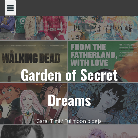
Skip
to
content
Garden of Secret
Dreams
Garai Timi / Fullmoon blogja