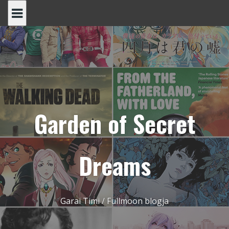
Skip
to
content
Garden of Secret
Dreams
Garai Timi / Fullmoon blogja