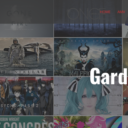
Skip
to
HOME
AMV
content
Gard