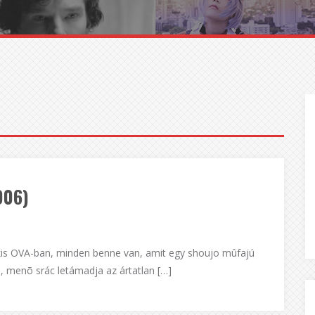
006)
kis OVA-ban, minden benne van, amit egy shoujo mûfajú
, menõ srác letámadja az ártatlan […]