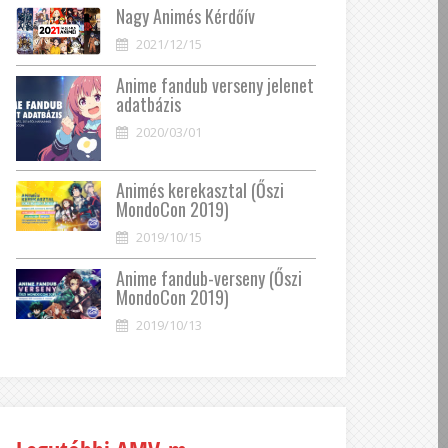
Nagy Animés Kérdőív
2021/12/15
Anime fandub verseny jelenet
adatbázis
2020/03/01
Animés kerekasztal (Őszi
MondoCon 2019)
2019/10/15
Anime fandub-verseny (Őszi
MondoCon 2019)
2019/10/13