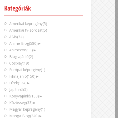
Kategóriák
Amerikai képregény
(5)
Amerikai tv-sorozat
(5)
AMV
(34)
Anime Blog
(580)
►
Animecon
(93)
►
Blog ajánló
(2)
Cosplay
(19)
Európai képregény
(1)
Filmajánló
(150)
►
Hírek
(124)
►
Japánról
(5)
Könyvajánló
(130)
►
Közösség
(33)
►
Magyar képregény
(1)
Manga Blog
(240)
►