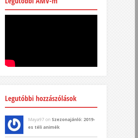
Legutóbbi AMV-m
Legutóbbi hozzászólások
Maya97 on
Szezonajánló: 2019-
es téli animék