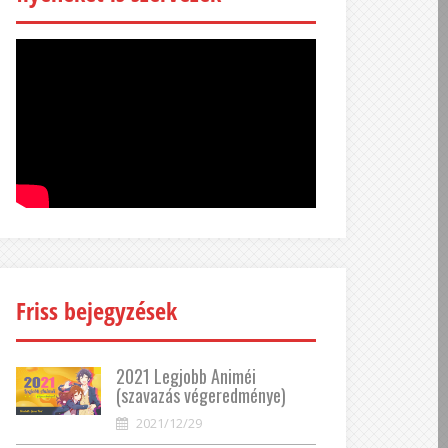
Friss bejegyzések
2021 Legjobb Animéi
(szavazás végeredménye)
2021/12/29