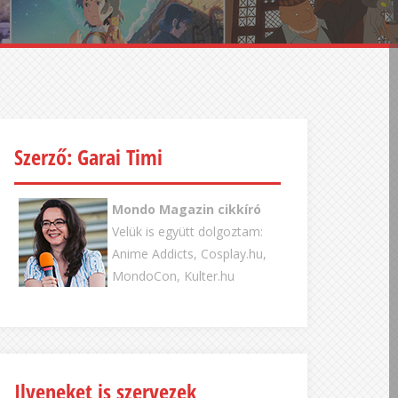
Szerző: Garai Timi
Mondo Magazin cikkíró
Velük is együtt dolgoztam:
Anime Addicts, Cosplay.hu,
MondoCon, Kulter.hu
Ilyeneket is szervezek