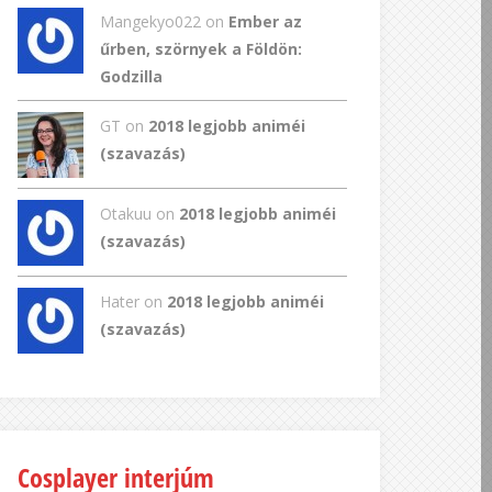
Mangekyo022
on
Ember az
űrben, szörnyek a Földön:
Godzilla
GT
on
2018 legjobb animéi
(szavazás)
Otakuu on
2018 legjobb animéi
(szavazás)
Hater on
2018 legjobb animéi
(szavazás)
Cosplayer interjúm