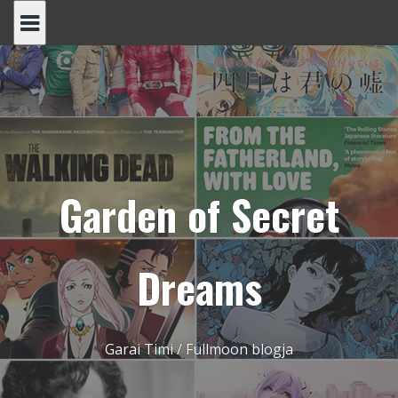
Skip
to
content
Garden of Secret
Dreams
Garai Timi / Fullmoon blogja