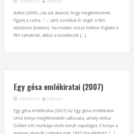
2008/06/20
Fullmoon
Bábel (2006) „Ha azt akarod, hogy megérintsenek,
figyelj a szóra…” – záró sorokkal ér véget a film
előzetese (trailere). Ha röviden össze kellene foglalni a
film tartalmát, akkor a következőt […]
Egy gésa emlékiratai (2007)
2006/07/26
Fullmoon
Egy gésa emlékiratai (2007) Az Egy gésa emlékiratai
című könyv megfilmesített változata, amely Arthur
Golden írói munkája révén került napvilágra. E könyv a
magyar olvasók számára már 1997 óta elérhető. […]