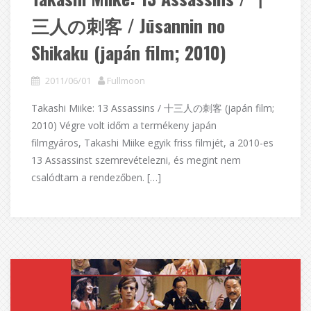
三人の刺客 / Jūsannin no
Shikaku (japán film; 2010)
2011/06/01
Fullmoon
Takashi Miike: 13 Assassins / 十三人の刺客 (japán film;
2010) Végre volt időm a termékeny japán
filmgyáros, Takashi Miike egyik friss filmjét, a 2010-es
13 Assassinst szemrevételezni, és megint nem
csalódtam a rendezőben. […]