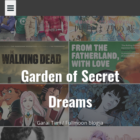
Skip
to
content
Garden of Secret
Dreams
Garai Timi / Fullmoon blogja