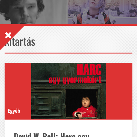
kitartás
Egyéb
David W. Ball: Harc egy