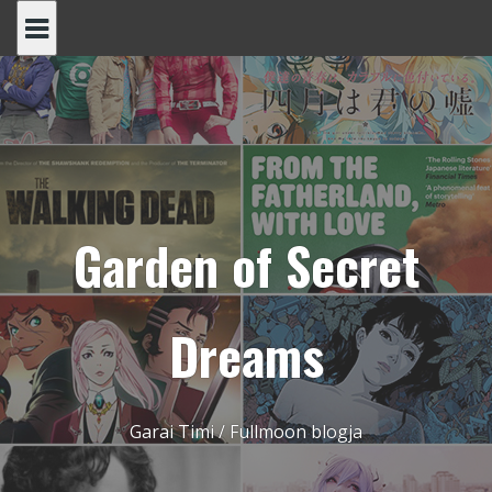
Skip
to
content
Garden of Secret
Dreams
Garai Timi / Fullmoon blogja