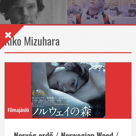
Kiko Mizuhara
Filmajánló
Norvég erdő / Norwegian Wood /