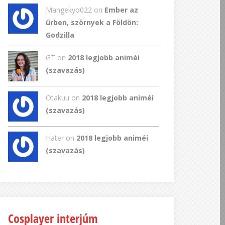
Mangekyo022
on
Ember az
űrben, szörnyek a Földön:
Godzilla
GT
on
2018 legjobb animéi
(szavazás)
Otakuu on
2018 legjobb animéi
(szavazás)
Hater on
2018 legjobb animéi
(szavazás)
Cosplayer interjúm