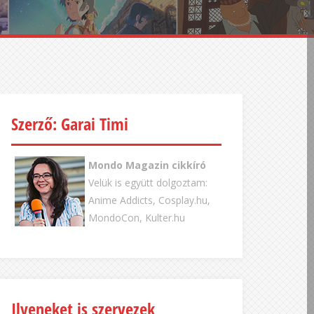
Szerző: Garai Timi
Mondo Magazin cikkíró
Velük is együtt dolgoztam:
Anime Addicts, Cosplay.hu,
MondoCon, Kulter.hu
Ilyeneket is szervezek