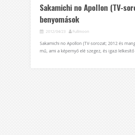
Sakamichi no Apollon (TV-sor
benyomások
2012/04/23
Fullmoon
Sakamichi no Apollon (TV-sorozat; 2012 és man
mű, ami a képernyő elé szegez, és igazi lelkesítő 