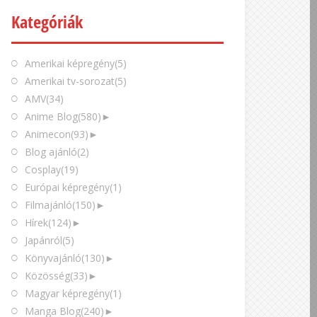
Kategóriák
Amerikai képregény
(5)
Amerikai tv-sorozat
(5)
AMV
(34)
Anime Blog
(580)
►
Animecon
(93)
►
Blog ajánló
(2)
Cosplay
(19)
Európai képregény
(1)
Filmajánló
(150)
►
Hírek
(124)
►
Japánról
(5)
Könyvajánló
(130)
►
Közösség
(33)
►
Magyar képregény
(1)
Manga Blog
(240)
►