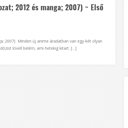
ozat; 2012 és manga; 2007) ~ Első
ga; 2007) Minden új anime áradatban van egy-két olyan
dózist lövell belém, ami hetekig kitart. […]