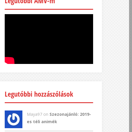
Legutóbbi AMV-m
Legutóbbi hozzászólások
Maya97 on
Szezonajánló: 2019-
es téli animék