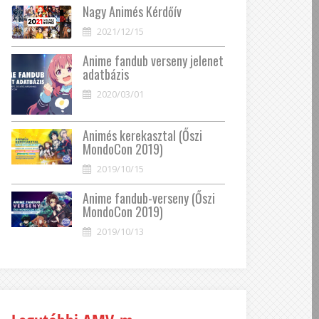
Nagy Animés Kérdőív
2021/12/15
Anime fandub verseny jelenet
adatbázis
2020/03/01
Animés kerekasztal (Őszi
MondoCon 2019)
2019/10/15
Anime fandub-verseny (Őszi
MondoCon 2019)
2019/10/13