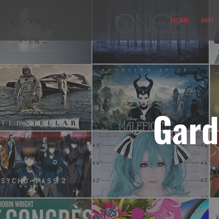
Skip
to
HOME
AMV
content
Gard