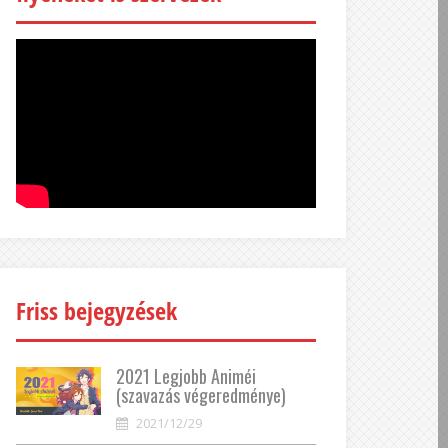
Friss bejegyzések
2021 Legjobb Animéi
(szavazás végeredménye)
2021/12/29