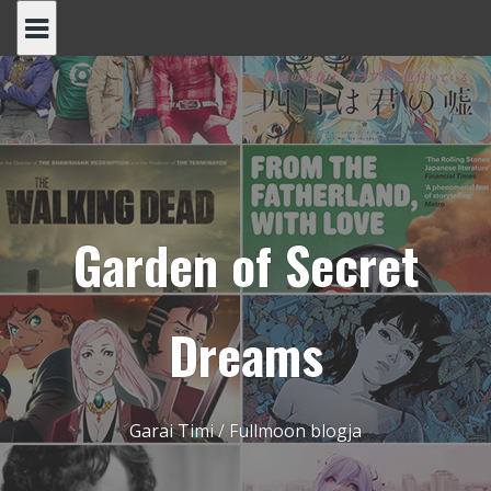
Skip
to
content
Garden of Secret
Dreams
Garai Timi / Fullmoon blogja