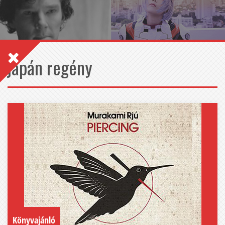
japán regény
Könyvajánló