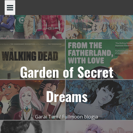
Skip
to
content
Garden of Secret
Dreams
Garai Timi / Fullmoon blogja