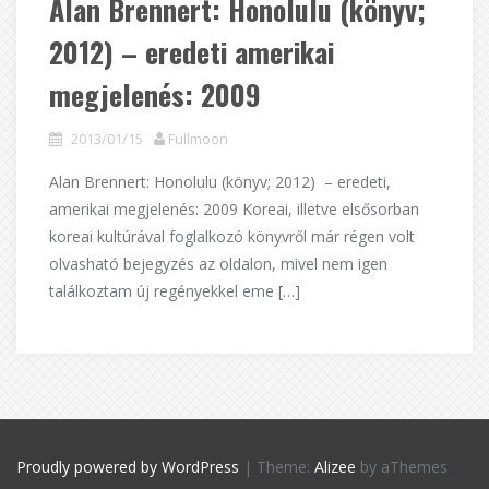
Alan Brennert: Honolulu (könyv;
2012) – eredeti amerikai
megjelenés: 2009
2013/01/15
Fullmoon
Alan Brennert: Honolulu (könyv; 2012) – eredeti,
amerikai megjelenés: 2009 Koreai, illetve elsősorban
koreai kultúrával foglalkozó könyvről már régen volt
olvasható bejegyzés az oldalon, mivel nem igen
találkoztam új regényekkel eme […]
Proudly powered by WordPress
|
Theme:
Alizee
by aThemes