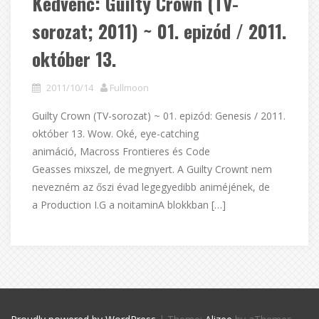
Kedvenc: Guilty Crown (TV-
sorozat; 2011) ~ 01. epizód / 2011.
október 13.
2011/10/14
Fullmoon
Guilty Crown (TV-sorozat) ~ 01. epizód: Genesis / 2011.
október 13. Wow. Oké, eye-catching
animáció, Macross Frontieres és Code
Geasses mixszel, de megnyert. A Guilty Crownt nem
nevezném az őszi évad legegyedibb animéjének, de
a Production I.G a noitaminA blokkban […]