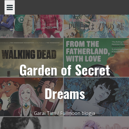
Skip
to
content
Garden of Secret
Dreams
Garai Timi / Fullmoon blogja