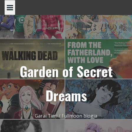
Skip
to
content
Garden of Secret
Dreams
Garai Timi / Fullmoon blogja