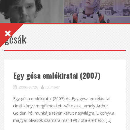
gésák
Egy gésa emlékiratai (2007)
2006/07/26
Fullmoon
Egy gésa emlékiratai (2007) Az Egy gésa emlékiratai
című könyv megfilmesített változata, amely Arthur
Golden írói munkája révén került napvilágra. E könyv a
magyar olvasók számára már 1997 óta elérhető. […]