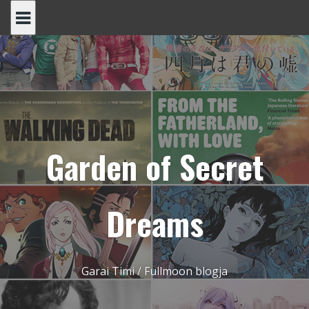
Skip
to
content
Garden of Secret
Dreams
Garai Timi / Fullmoon blogja