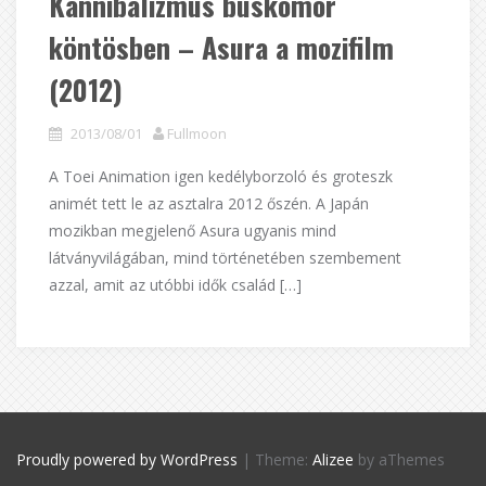
Kannibalizmus búskomor
köntösben – Asura a mozifilm
(2012)
2013/08/01
Fullmoon
A Toei Animation igen kedélyborzoló és groteszk
animét tett le az asztalra 2012 őszén. A Japán
mozikban megjelenő Asura ugyanis mind
látványvilágában, mind történetében szembement
azzal, amit az utóbbi idők család […]
Proudly powered by WordPress
|
Theme:
Alizee
by aThemes