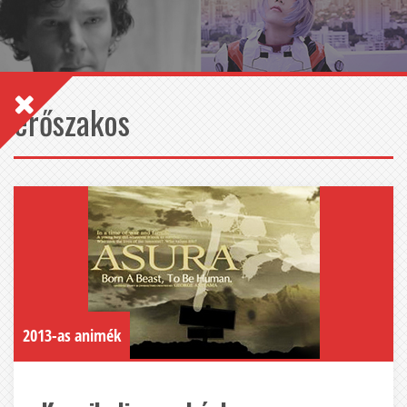
erőszakos
2013-as animék