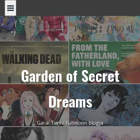
Skip
to
content
Garden of Secret
Dreams
Garai Timi / Fullmoon blogja