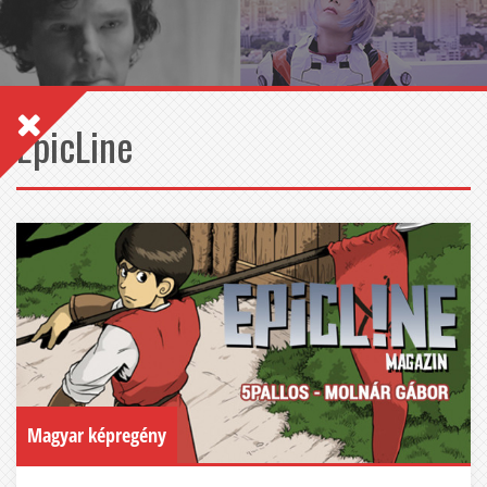
EpicLine
Magyar képregény