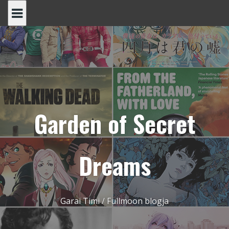
Skip
to
content
Garden of Secret
Dreams
Garai Timi / Fullmoon blogja