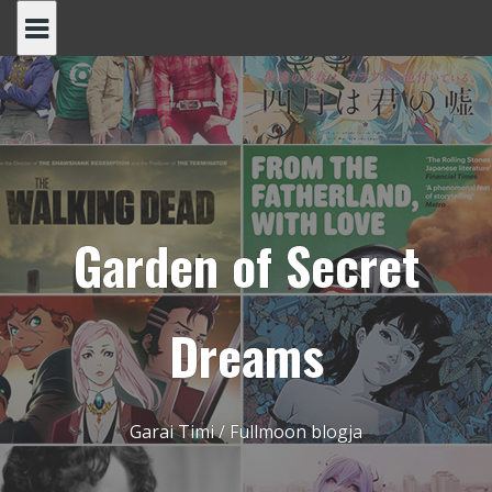
Skip
to
content
Garden of Secret
Dreams
Garai Timi / Fullmoon blogja