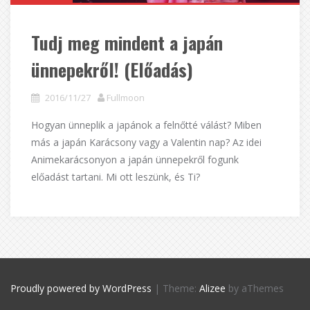
Tudj meg mindent a japán
ünnepekről! (Előadás)
2016/11/27
Fullmoon
Hogyan ünneplik a japánok a felnőtté válást? Miben
más a japán Karácsony vagy a Valentin nap? Az idei
Animekarácsonyon a japán ünnepekről fogunk
előadást tartani. Mi ott leszünk, és Ti?
Proudly powered by WordPress
|
Theme:
Alizee
by aThemes