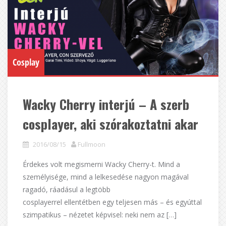
Cosplay
Wacky Cherry interjú – A szerb
cosplayer, aki szórakoztatni akar
2016/08/15
Fullmoon
Érdekes volt megismerni Wacky Cherry-t. Mind a
személyisége, mind a lelkesedése nagyon magával
ragadó, ráadásul a legtöbb
cosplayerrel ellentétben egy teljesen más – és egyúttal
szimpatikus – nézetet képvisel: neki nem az […]