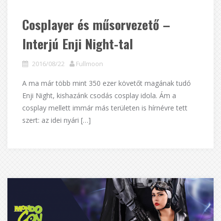
Cosplayer és műsorvezető –
Interjú Enji Night-tal
2016/08/22
Fullmoon
A ma már több mint 350 ezer követőt magának tudó
Enji Night, kishazánk csodás cosplay idola. Ám a
cosplay mellett immár más területen is hírnévre tett
szert: az idei nyári […]