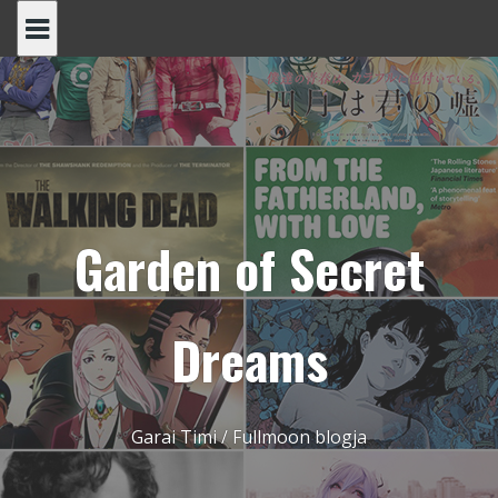
Skip
to
content
Garden of Secret
Dreams
Garai Timi / Fullmoon blogja