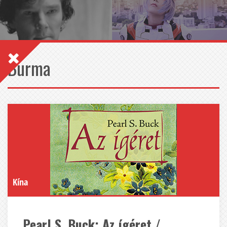
Burma
Kína
Pearl S. Buck: Az ígéret /