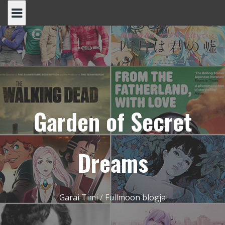
Skip
to
content
Garden of Secret
Dreams
Garai Timi / Fullmoon blogja