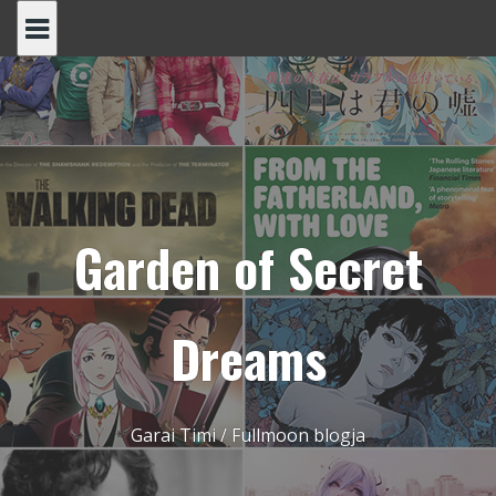
Skip
to
content
Garden of Secret
Dreams
Garai Timi / Fullmoon blogja