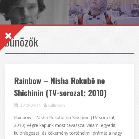
bűnözők
Rainbow – Nisha Rokubō no
Shichinin (TV-sorozat; 2010)
2010/04/11
Fullmoon
Rainbow – Nisha Rokubō no Shichinin (TV-sorozat;
2010) Végre kapunk most tavasszal valami egyedit,
különlegeset, és kőkemény történelmi drámát a nagy