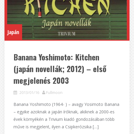
Japán
Banana Yoshimoto: Kitchen
(japán novellák; 2012) – első
megjelenés 2003
2013/01/16
Fullmoon
Banana Yoshimoto (1964- ) – avagy Yosimoto Banana
– egyike azoknak a japán íróknak, akiknek a 2000-es
évek környékén a Trivium kiadó gondozásában több
műve is megjelent, ilyen a Csipkerózsika […]