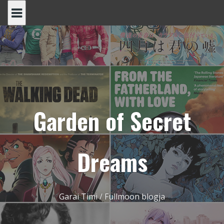
Skip
to
content
Garden of Secret
Dreams
Garai Timi / Fullmoon blogja