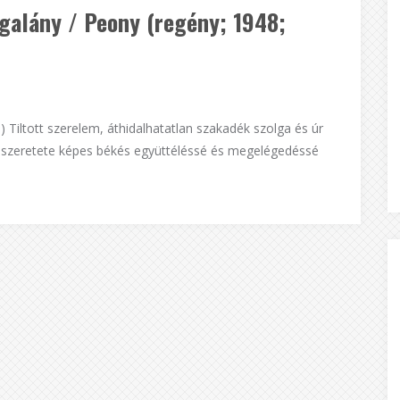
lgalány / Peony (regény; 1948;
1) Tiltott szerelem, áthidalhatatlan szakadék szolga és úr
ó szeretete képes békés együttéléssé és megelégedéssé