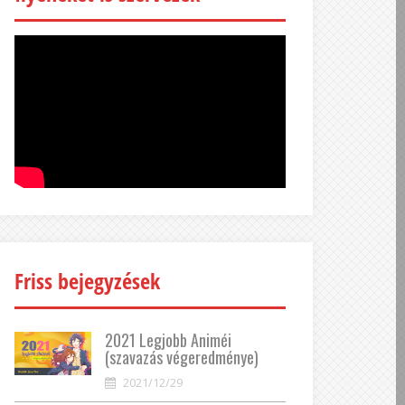
Friss bejegyzések
2021 Legjobb Animéi
(szavazás végeredménye)
2021/12/29