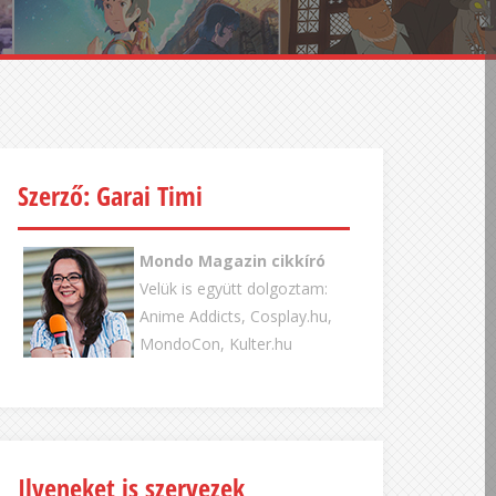
Szerző: Garai Timi
Mondo Magazin cikkíró
Velük is együtt dolgoztam:
Anime Addicts, Cosplay.hu,
MondoCon, Kulter.hu
Ilyeneket is szervezek