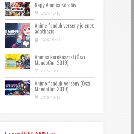
Nagy Animés Kérdőív
2021/12/15
Anime fandub verseny jelenet
adatbázis
2020/03/01
Animés kerekasztal (Őszi
MondoCon 2019)
2019/10/15
Anime fandub-verseny (Őszi
MondoCon 2019)
2019/10/13