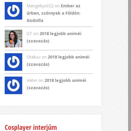
Mangekyo022
on
Ember az
űrben, szörnyek a Földön:
Godzilla
GT
on
2018 legjobb animéi
(szavazás)
Otakuu on
2018 legjobb animéi
(szavazás)
Hater on
2018 legjobb animéi
(szavazás)
Cosplayer interjúm