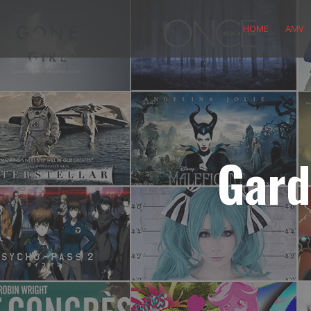
Skip
to
HOME
AMV
content
Gard