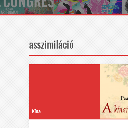
asszimiláció
Kína