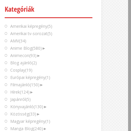
Kategóriák
Amerikai képregény
(5)
Amerikai tv-sorozat
(5)
AMV
(34)
Anime Blog
(580)
►
Animecon
(93)
►
Blog ajánló
(2)
Cosplay
(19)
Európai képregény
(1)
Filmajánló
(150)
►
Hírek
(124)
►
Japánról
(5)
Könyvajánló
(130)
►
Közösség
(33)
►
Magyar képregény
(1)
Manga Blog
(240)
►