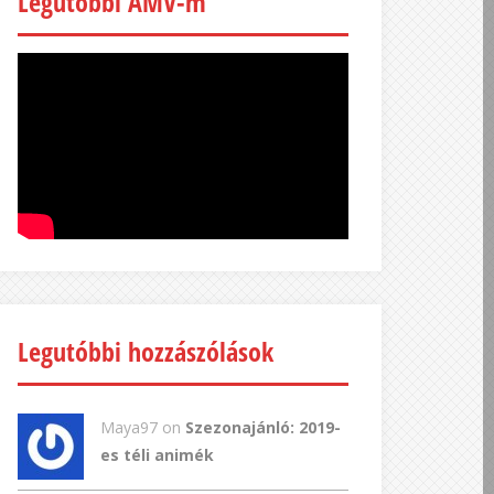
Legutóbbi AMV-m
Legutóbbi hozzászólások
Maya97 on
Szezonajánló: 2019-
es téli animék