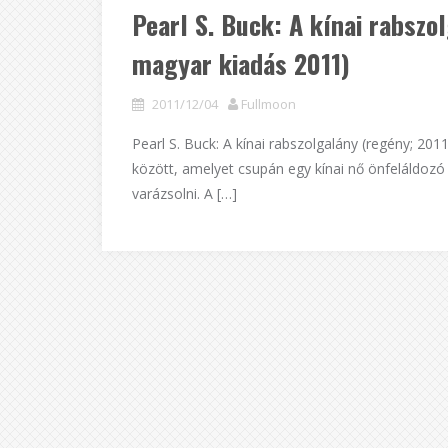
Pearl S. Buck: A kínai rabszo
magyar kiadás 2011)
2011/12/04
Fullmoon
Pearl S. Buck: A kínai rabszolgalány (regény; 201
között, amelyet csupán egy kínai nő önfeláldoz
varázsolni. A […]