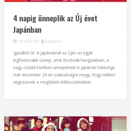
4 napig ünneplik az Új évet
Japánban
2018/12/29
Fullmoon
Igazából öt. A japánoknál az Újév az egyik
legfontosabb ünnep, amit fesztiváli hangulatban, a
nagy család körében ünnepelnek! A japánok többsége
már december 29-én szabadságra megy, hogy időben
végezzenek a megfelelő előkészületekkel.