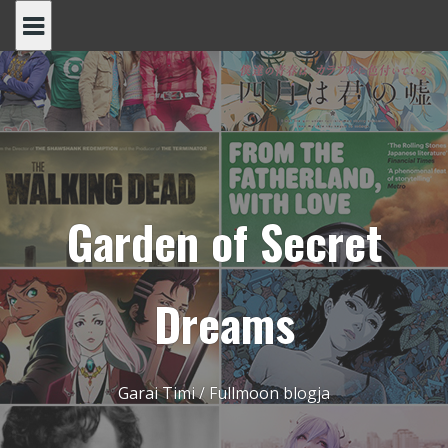
Skip
to
content
Garden of Secret
Dreams
Garai Timi / Fullmoon blogja