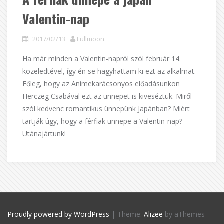
Valentin-nap
2017/02/13
Fullmoon
Ha már minden a Valentin-napról szól február 14.
közeledtével, így én se hagyhattam ki ezt az alkalmat.
Főleg, hogy az Animekarácsonyos előadásunkon
Herczeg Csabával ezt az ünnepet is kiveséztük. Miről
szól kedvenc romantikus ünnepünk Japánban? Miért
tartják úgy, hogy a férfiak ünnepe a Valentin-nap?
Utánajártunk!
Proudly powered by WordPress
|
Theme:
Alizee
by aThemes