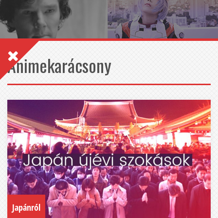
Animekarácsony
Japánról