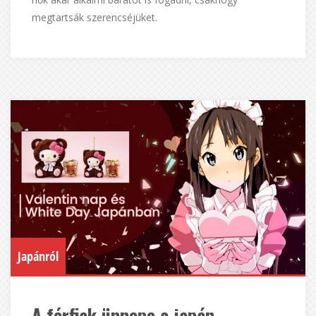
megtartsák szerencséjüket.
Japánról
A férfiak ünnepe a japán