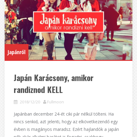
Japánról
Japán Karácsony, amikor
randiznod KELL
2018/12/20
Fullmoon
Japánban december 24-ét ciki pár nélkül tölteni. Ha
nincs senkid, azt jelenti, hogy az elkövetkezendő egy
évben is magányos maradsz. Ezért hajlandók a japán
nők akár alkalmi barátot is fogadni, csakhogy