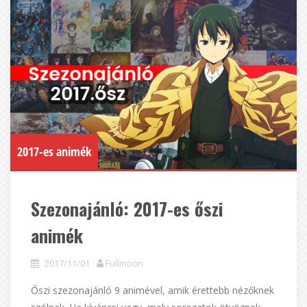
2017-es animék
Szezonajánló: 2017-es őszi
animék
2017/11/01
Fullmoon
Őszi szezonajánló 9 animével, amik érettebb nézőknek