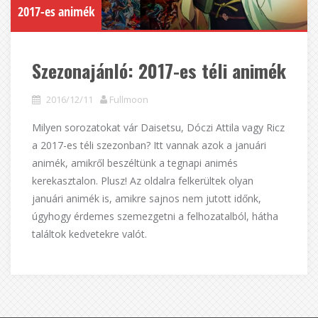
2017-es animék
Szezonajánló: 2017-es téli animék
2016/12/11
Fullmoon
Milyen sorozatokat vár Daisetsu, Dóczi Attila vagy Ricz
a 2017-es téli szezonban? Itt vannak azok a januári
animék, amikről beszéltünk a tegnapi animés
kerekasztalon. Plusz! Az oldalra felkerültek olyan
januári animék is, amikre sajnos nem jutott időnk,
úgyhogy érdemes szemezgetni a felhozatalból, hátha
találtok kedvetekre valót.