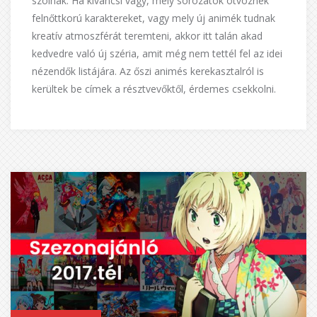
szólnak. Ha kíváncsi vagy, mely sorozatok ötvöznek
felnőttkorú karaktereket, vagy mely új animék tudnak
kreatív atmoszférát teremteni, akkor itt talán akad
kedvedre való új széria, amit még nem tettél fel az idei
nézendők listájára. Az őszi animés kerekasztalról is
kerültek be címek a résztvevőktől, érdemes csekkolni.