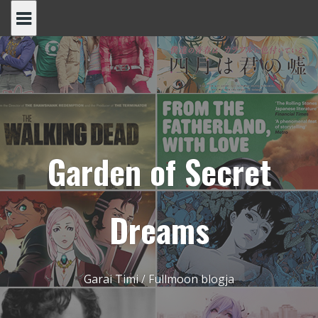
Skip
to
content
Garden of Secret
Dreams
Garai Timi / Fullmoon blogja