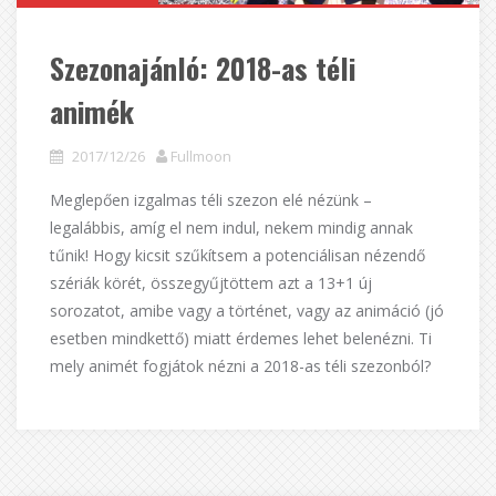
Szezonajánló: 2018-as téli
animék
2017/12/26
Fullmoon
Meglepően izgalmas téli szezon elé nézünk –
legalábbis, amíg el nem indul, nekem mindig annak
tűnik! Hogy kicsit szűkítsem a potenciálisan nézendő
szériák körét, összegyűjtöttem azt a 13+1 új
sorozatot, amibe vagy a történet, vagy az animáció (jó
esetben mindkettő) miatt érdemes lehet belenézni. Ti
mely animét fogjátok nézni a 2018-as téli szezonból?