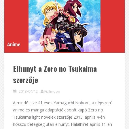
Anime
Elhunyt a Zero no Tsukaima
szerzője
2013/04/12
Fullmoon
A mindössze 41 éves Yamaguchi Noboru, a népszerű
anime és manga adaptációk sorát kapó Zero no
Tsukaima light novelek szerzője 2013. április 4-én
hosszú betegség után elhunyt. Halálhírét április 11-én