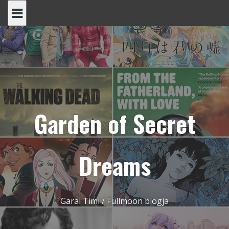
Skip
to
content
Garden of Secret
Dreams
Garai Timi / Fullmoon blogja