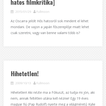
hatos filmkritika]
2015/01/29
Fullmoon
Az Oscarra jelölt Hős hatosról sok mindent el lehet
mondani. De vajon a japán főszereplője miatt lehet
csak szeretni, vagy van benne valami több is?
Hihetetlen!
2009/10/13
Fullmoon
Hihetetlen! Aki nézte ma a Fókuszt, az tudja mi jön, aki
nem, annak feltétlen utána kell néznie! Egy 19 éves
magyar fiú (Pap Rudolf) nyerte meg a világméretű Kylie