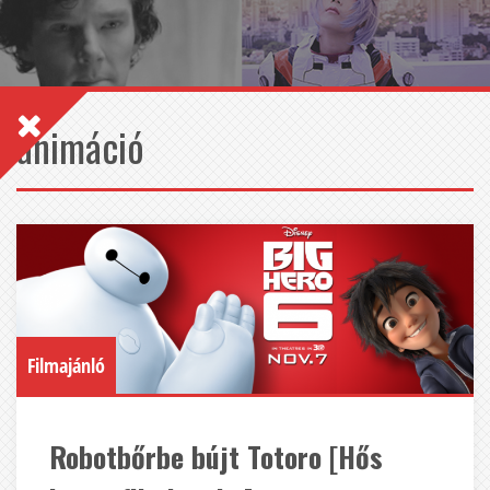
animáció
Filmajánló
Robotbőrbe bújt Totoro [Hős