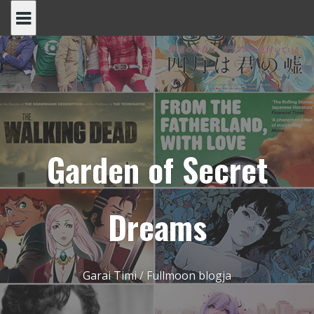
Skip
to
content
Garden of Secret
Dreams
Garai Timi / Fullmoon blogja